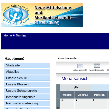
Home
Termine
Hauptmenü
Terminkalender
Startseite
W
Jahresansicht
Monatsansicht
Aktuelles
Unsere Schule
Monatsansicht
Unsere Klassen
Mai
Unsere Schwerpunkte
Montag
Dienstag
Mittwoch
Besondere Angebote
1
2
3
Nachmittagsbetreuung
23