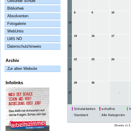
Gesunde Schule
Bibliothek
8
9
10
Absolventen
24
Fotogalerie
WebUntis
15
16
17
LMS NÖ
Datenschutzhinweis
25
Archiv
22
23
24
Zur alten Website
26
Infolinks
29
30
27
1
Schularbeiten
schulfrei
V
Standard
Alle Kategorien
JEvents v1.5