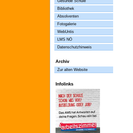
Gesunde Schule
Bibliothek
Absolventen
Fotogalerie
WebUntis
LMS NÖ
Datenschutzhinweis
Archiv
Zur alten Website
Infolinks