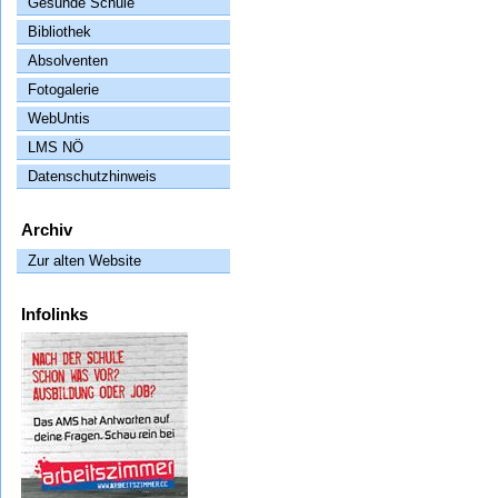
Gesunde Schule
Bibliothek
Absolventen
Fotogalerie
WebUntis
LMS NÖ
Datenschutzhinweis
Archiv
Zur alten Website
Infolinks