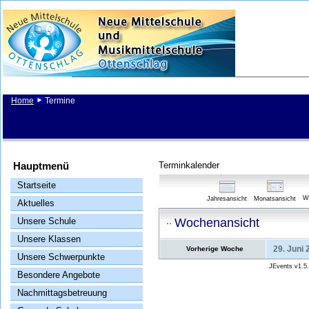
Home
Termine
Hauptmenü
Terminkalender
Startseite
W
Jahresansicht
Monatsansicht
Aktuelles
Unsere Schule
Wochenansicht
Unsere Klassen
29. Juni 
Vorherige Woche
Unsere Schwerpunkte
JEvents v1.5
Besondere Angebote
Nachmittagsbetreuung