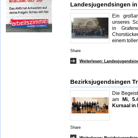
Landesjugendsingen in
Ein großar
unseres S
in Grafene
Chorstück
einem tolle
Share
Weiterlesen: Landesjugendsin
Bezirksjugendsingen Tr
Die Begeis
am
Mi, 5.
Kursaal in
Share
Weiterlesen: Bezirksjugendsin