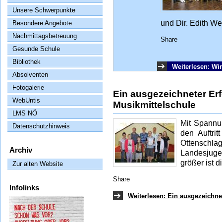
Unsere Schwerpunkte
und Dir. Edith We
Besondere Angebote
Nachmittagsbetreuung
Share
Gesunde Schule
Bibliothek
Weiterlesen: Wi
Absolventen
Fotogalerie
Ein ausgezeichneter Erfo
WebUntis
Musikmittelschule
LMS NÖ
Mit Spannu
Datenschutzhinweis
den Auftri
Ottensc
Archiv
Landesju
größer ist 
Zur alten Website
Share
Infolinks
Weiterlesen: Ein ausgezeichnet