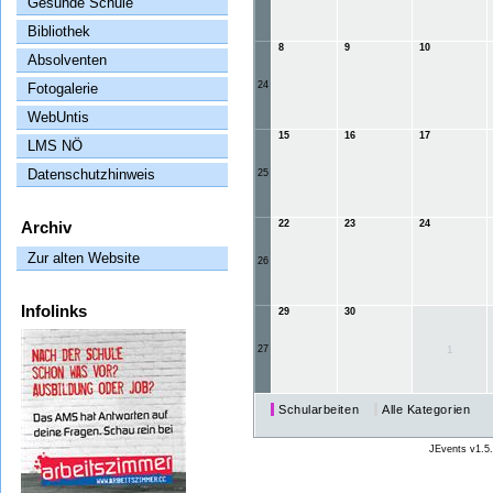
Gesunde Schule
Bibliothek
8
9
10
Absolventen
24
Fotogalerie
WebUntis
15
16
17
LMS NÖ
Datenschutzhinweis
25
Archiv
22
23
24
Zur alten Website
26
Infolinks
29
30
27
1
Schularbeiten
Alle Kategorien
JEvents v1.5