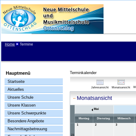
Home
Termine
Hauptmenü
Terminkalender
Startseite
W
Jahresansicht
Monatsansicht
Aktuelles
Unsere Schule
Monatsansicht
Unsere Klassen
Mai
Unsere Schwerpunkte
Montag
Dienstag
Mittwoch
Besondere Angebote
1
2
3
Nachmittagsbetreuung
23